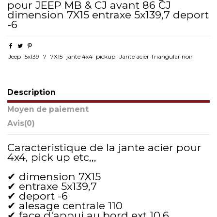
pour JEEP MB & CJ avant 86 CJ
dimension 7X15 entraxe 5x139,7 deport
-6
Jeep
5x139
7
7X15
jante 4x4
pickup
Jante acier Triangular noir
Description
Moyen de paiement
Avis
(0)
Caracteristique de la jante acier pour
4x4, pick up etc,,,
✔ dimension 7X15
✔ entraxe 5x139,7
✔ deport -6
✔ alesage centrale 110
✔ face d'appui au bord ext 10,6