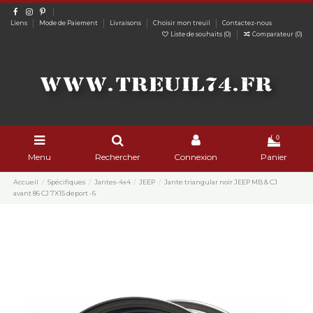
Liens
Mode de Paiement
Livraisons
Choisir mon treuil
Contactez-nous
Liste de souhaits (
0
)
Comparateur (
0
)
0
Menu
Rechercher
Connexion
Panier
Accueil
Spécifiques
Jantes-4x4
JEEP
Jante triangular noir JEEP MB & CJ
avant 86 CJ 7X15 deport -6