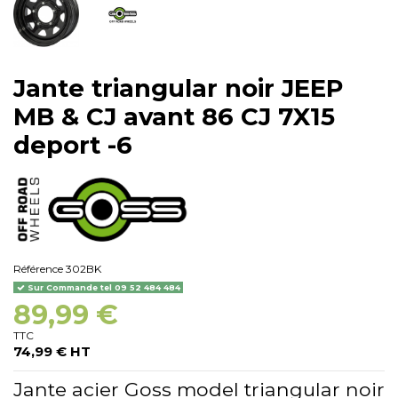
Jante triangular noir JEEP
MB & CJ avant 86 CJ 7X15
deport -6
Référence
302BK
Sur Commande tel 09 52 484 484
89,99 €
TTC
74,99 € HT
Jante acier Goss model triangular noir