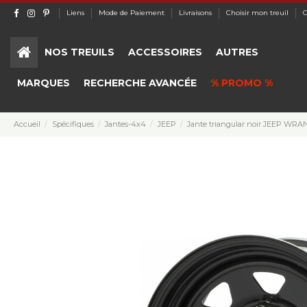
Liens
Mode de Paiement
Livraisons
Choisir mon treuil
C
NOS TREUILS
ACCESSOIRES
AUTRES
MARQUES
RECHERCHE AVANCÉE
% PROMO %
Accueil
Spécifiques
Jantes-4x4
JEEP
Jante triangular noir JEEP WRA