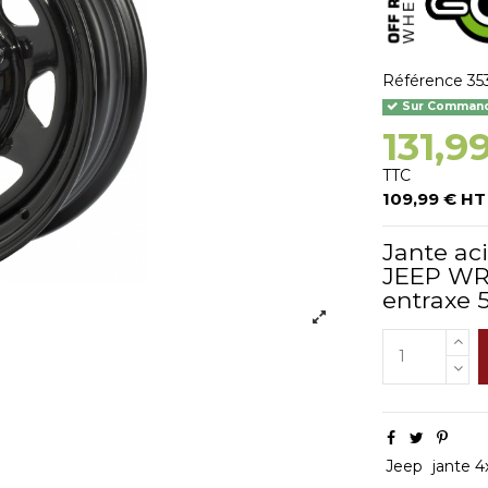
Référence
35
Sur Commande
131,9
TTC
109,99 € HT
Jante ac
JEEP WR
entraxe 
Jeep
jante 4