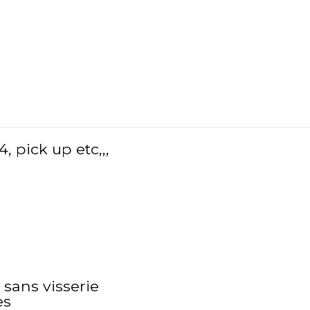
, pick up etc,,,
 sans visserie
es