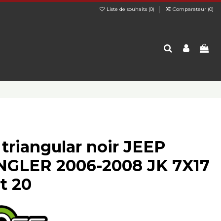
Liste de souhaits (
0
)
Comparateur (
0
)
 triangular noir JEEP
GLER 2006-2008 JK 7X17
t 20