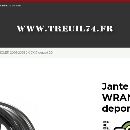
ontactez-nous
NGLER 2006-2008 JK 7X17 deport 20
Jante
WRAN
depor