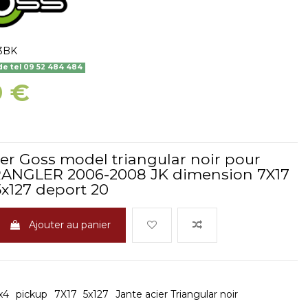
3BK
 tel 09 52 484 484
9 €
ier Goss model triangular noir pour
ANGLER 2006-2008 JK dimension 7X17
5x127 deport 20
Ajouter au panier
x4
pickup
7X17
5x127
Jante acier Triangular noir