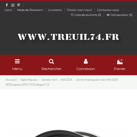
Liens
Mode de Paiement
Livraisons
Choisir mon treuil
Contactez-nous
Liste de souhaits (
0
)
Comparateur (
0
)
0
Menu
Rechercher
Connexion
Panier
Accueil
Spécifiques
Jantes-4x4
MAZDA
Jante triangular noir MAZDA
BT50 apres 2012 7X16 deport 13