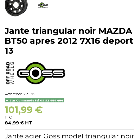
Jante triangular noir MAZDA
BT50 apres 2012 7X16 deport
13
Référence
329BK
Sur Commande tel 09 52 484 484
101,99 €
TTC
84,99 € HT
Jante acier Goss model triangular noir