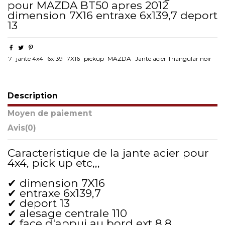
pour MAZDA BT50 apres 2012
dimension 7X16 entraxe 6x139,7 deport
13
7
jante 4x4
6x139
7X16
pickup
MAZDA
Jante acier Triangular noir
Description
Moyen de paiement
Avis
(0)
Caracteristique de la jante acier pour
4x4, pick up etc,,,
✔ dimension 7X16
✔ entraxe 6x139,7
✔ deport 13
✔ alesage centrale 110
✔ face d'appui au bord ext 8,8