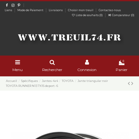
Liens
Mode de Paiement
Livraisons
Choisir mon treuil
Contactez-nous
Liste de souhaits (
0
)
Comparateur (
0
)
0
Menu
Rechercher
Connexion
Panier
Accueil
Spécifiques
Jantes-4x4
TOYOTA
Jante triangular noir
TOYOTA RUNNER N13 7X15 deport -6