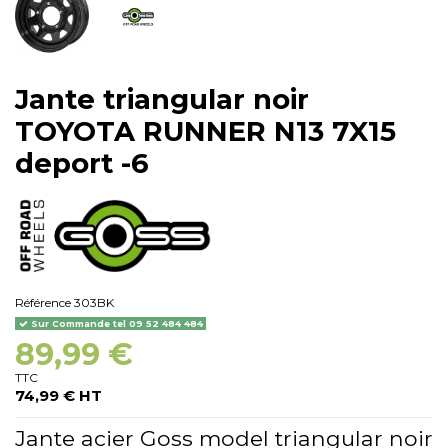
Jante triangular noir
TOYOTA RUNNER N13 7X15
deport -6
Référence
303BK
Sur Commande tel 09 52 484 484
89,99 €
TTC
74,99 € HT
Jante acier Goss model triangular noir