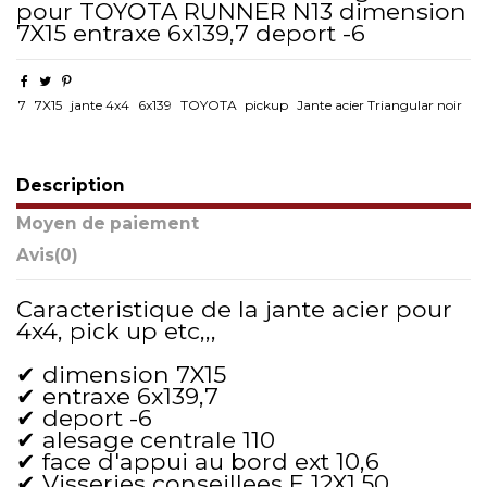
pour TOYOTA RUNNER N13 dimension
7X15 entraxe 6x139,7 deport -6
7
7X15
jante 4x4
6x139
TOYOTA
pickup
Jante acier Triangular noir
Description
Moyen de paiement
Avis
(0)
Caracteristique de la jante acier pour
4x4, pick up etc,,,
✔ dimension 7X15
✔ entraxe 6x139,7
✔ deport -6
✔ alesage centrale 110
✔ face d'appui au bord ext 10,6
✔ Visseries conseillees E 12X1,50