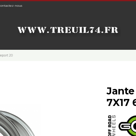
ontactez-nous
deport 20
Jante 
7X17 