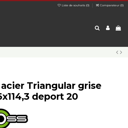
Liste de souhaits (
0
)
Comparateur (
0
)
acier Triangular grise
6x114,3 deport 20