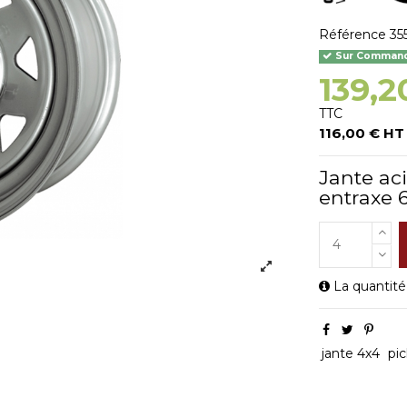
Référence
35
Sur Commande
139,2
TTC
116,00 € HT
Jante ac
entraxe 
La quantité
jante 4x4
pi