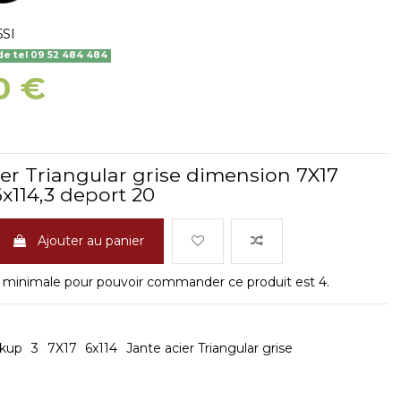
5SI
 tel 09 52 484 484
0 €
ier Triangular grise dimension 7X17
6x114,3 deport 20
Ajouter au panier
 minimale pour pouvoir commander ce produit est 4.
ckup
3
7X17
6x114
Jante acier Triangular grise