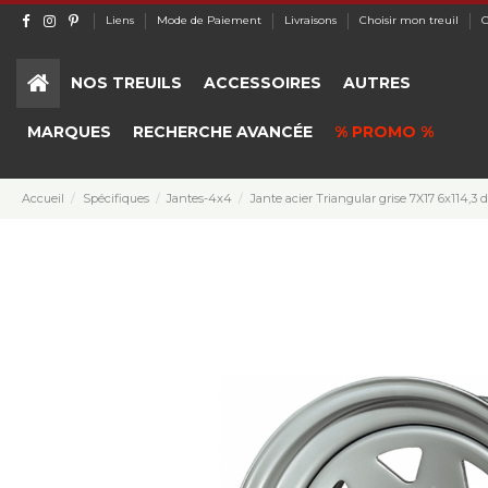
Liens
Mode de Paiement
Livraisons
Choisir mon treuil
C
NOS TREUILS
ACCESSOIRES
AUTRES
MARQUES
RECHERCHE AVANCÉE
% PROMO %
Accueil
Spécifiques
Jantes-4x4
Jante acier Triangular grise 7X17 6x114,3 