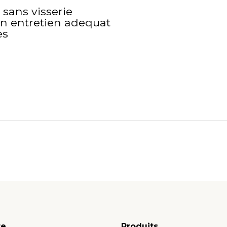
 sans visserie
un entretien adequat
es
te
Produits