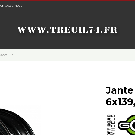
ontactez-nous
eport -44
Jante
6x139