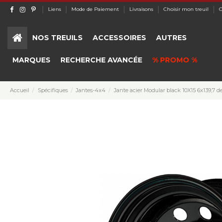
Liens
Mode de Paiement
Livraisons
Choisir mon treuil
C
NOS TREUILS
ACCESSOIRES
AUTRES
MARQUES
RECHERCHE AVANCÉE
% PROMO %
Accueil
Spécifiques
Jantes-4x4
Jante acier Modular black 10X15 6x139,7 d