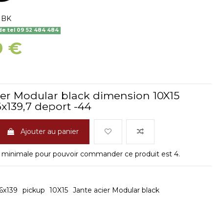
1BK
 tel 09 52 484 484
9 €
ier Modular black dimension 10X15
6x139,7 deport -44
Ajouter au panier
 minimale pour pouvoir commander ce produit est 4.
6x139
pickup
10X15
Jante acier Modular black