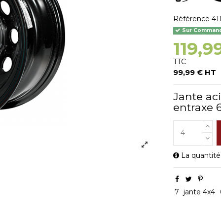
Référence
41
Sur Commande
119,9
TTC
99,99 € HT
Jante ac
entraxe 
La quantité
7
jante 4x4