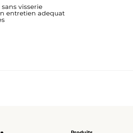
 sans visserie
un entretien adequat
es
te
Produits