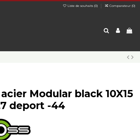
Liste de souhaits (
0
)
Comparateur (
0
)
 acier Modular black 10X15
,7 deport -44