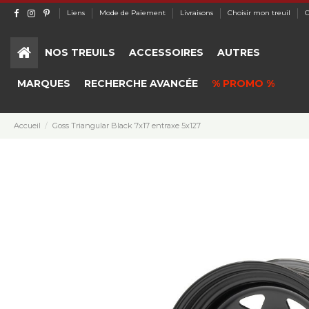
Liens
Mode de Paiement
Livraisons
Choisir mon treuil
C
NOS TREUILS
ACCESSOIRES
AUTRES
MARQUES
RECHERCHE AVANCÉE
% PROMO %
Accueil
Goss Triangular Black 7x17 entraxe 5x127