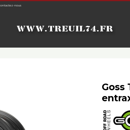
ontactez-nous
Goss 
entra