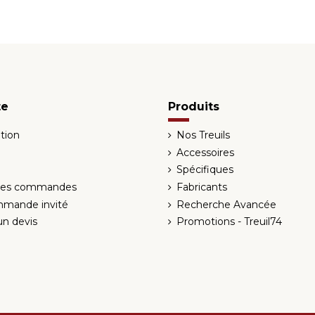
te
Produits
tion
Nos Treuils
Accessoires
Spécifiques
 des commandes
Fabricants
mmande invité
Recherche Avancée
n devis
Promotions - Treuil74