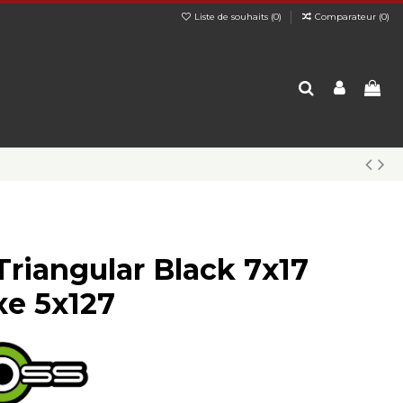
Liste de souhaits (
0
)
Comparateur (
0
)
Triangular Black 7x17
xe 5x127