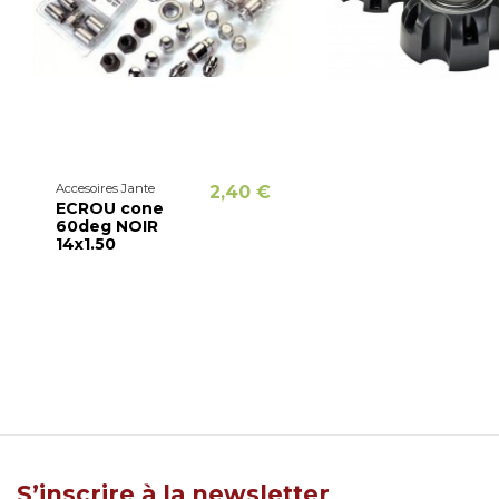
Accesoires Jante
2,40 €
ECROU cone
60deg NOIR
14x1.50
S’inscrire à la newsletter