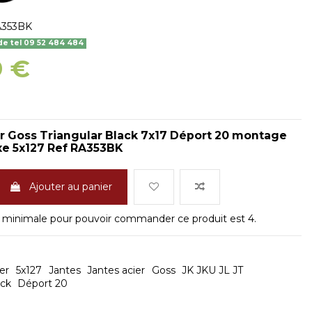
353BK
 tel 09 52 484 484
9 €
er Goss Triangular Black 7x17 Déport 20 montage
xe 5x127 Ref RA353BK
Ajouter au panier
 minimale pour pouvoir commander ce produit est 4.
er
5x127
Jantes
Jantes acier
Goss
JK JKU JL JT
ack
Déport 20