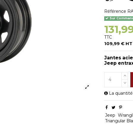
Référence
RA
Sur Commande
131,9
TTC
109,99 € HT
Jantes aci
Jeep entra
La quantité
Jeep
Wrangl
Triangular Bl