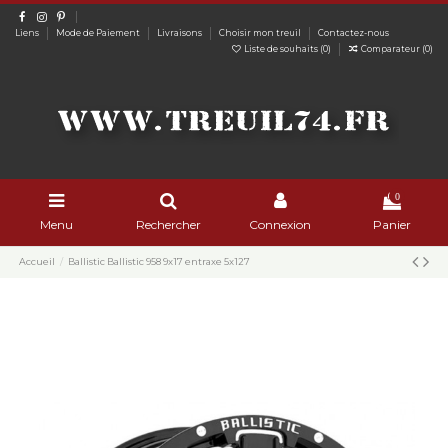
Liens
Mode de Paiement
Livraisons
Choisir mon treuil
Contactez-nous
Liste de souhaits (
0
)
Comparateur (
0
)
0
Menu
Rechercher
Connexion
Panier
Accueil
Ballistic Ballistic 958 9x17 entraxe 5x127