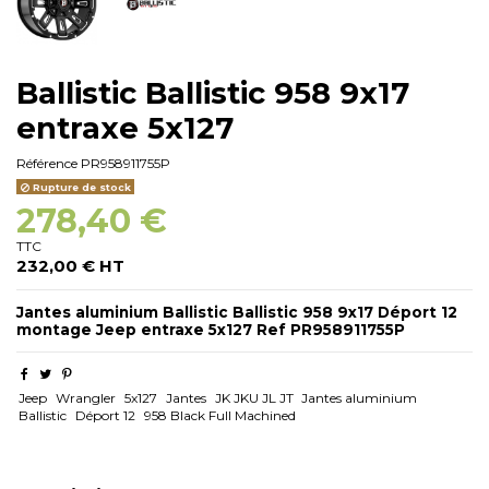
Ballistic Ballistic 958 9x17
entraxe 5x127
Référence
PR958911755P
Rupture de stock
278,40 €
TTC
232,00 € HT
Jantes aluminium Ballistic Ballistic 958 9x17 Déport 12
montage Jeep entraxe 5x127 Ref PR958911755P
Jeep
Wrangler
5x127
Jantes
JK JKU JL JT
Jantes aluminium
Ballistic
Déport 12
958 Black Full Machined