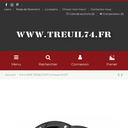
Liens
Mode de Paiement
Livraisons
Choisir mon treuil
Contactez-nous
Liste de souhaits (
0
)
Comparateur (
0
)
0
Menu
Rechercher
Connexion
Panier
Accueil
Kmc KMC XD 822 9x17 entraxe 5x127