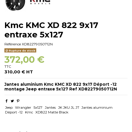
Kmc KMC XD 822 9x17
entraxe 5x127
Référence
XD82279050712N
Rupture de stock
372,00 €
TTC
310,00 € HT
Jantes aluminium Kmc KMC XD 822 9x17 Déport -12
montage Jeep entraxe 5x127 Ref XD82279050712N
Jeep
Wrangler
5x127
Jantes
JK JKU JL JT
Jantes aluminium
Déport -12
Kmc
XD822 Matte Black