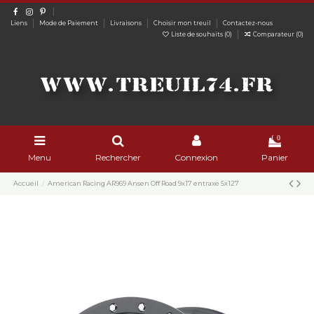
Liens
Mode de Paiement
Livraisons
Choisir mon treuil
Contactez-nous
Liste de souhaits (
0
)
Comparateur (
0
)
0
Menu
Rechercher
Connexion
Panier
Accueil
American Racing AR969 Ansen Off Road 9x17 entraxe 5x127