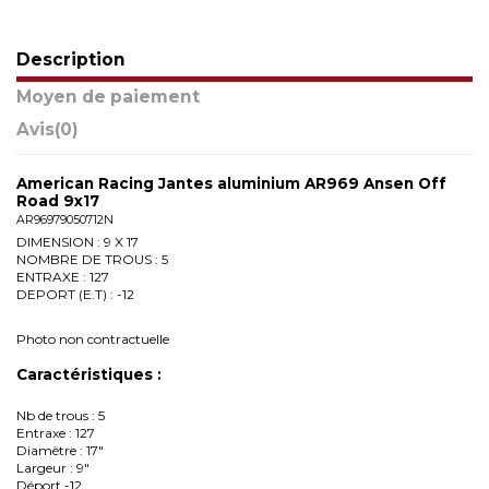
Description
Moyen de paiement
Avis
(0)
American Racing Jantes aluminium AR969 Ansen Off
Road 9x17
AR96979050712N
DIMENSION : 9 X 17
NOMBRE DE TROUS : 5
ENTRAXE : 127
DEPORT (E.T) : -12
Photo non contractuelle
Caractéristiques :
Nb de trous : 5
Entraxe : 127
Diamètre : 17"
Largeur : 9"
Déport -12