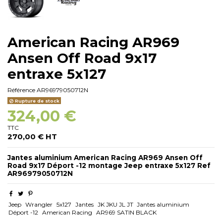
American Racing AR969
Ansen Off Road 9x17
entraxe 5x127
Référence
AR96979050712N
Rupture de stock
324,00 €
TTC
270,00 € HT
Jantes aluminium American Racing AR969 Ansen Off
Road 9x17 Déport -12 montage Jeep entraxe 5x127 Ref
AR96979050712N
Jeep
Wrangler
5x127
Jantes
JK JKU JL JT
Jantes aluminium
Déport -12
American Racing
AR969 SATIN BLACK