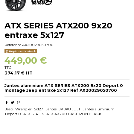
ATX SERIES ATX200 9x20
entraxe 5x127
Référence
AX20029050700
Rupture de stock
449,00 €
TTC
374,17 € HT
Jantes aluminium ATX SERIES ATX200 9x20 Déport 0
montage Jeep entraxe 5x127 Ref AX20029050700
Jeep
Wrangler
5x127
Jantes
JK JKU JL JT
Jantes aluminium
Déport 0
ATX SERIES
ATX AX200 CAST IRON BLACK