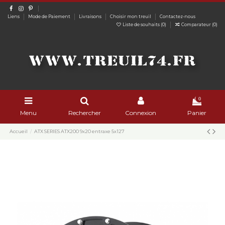
Liens
Mode de Paiement
Livraisons
Choisir mon treuil
Contactez-nous
Liste de souhaits (
0
)
Comparateur (
0
)
0
Menu
Rechercher
Connexion
Panier
Accueil
ATX SERIES ATX200 9x20 entraxe 5x127