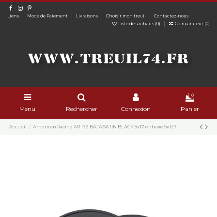
Liens
Mode de Paiement
Livraisons
Choisir mon treuil
Contactez-nous
Liste de souhaits (
0
)
Comparateur (
0
)
0
Menu
Rechercher
Connexion
Panier
Accueil
American Racing AR 172 BAJA SATIN BLACK 9x17 entraxe 5x127