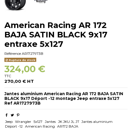
American Racing AR 172
BAJA SATIN BLACK 9x17
entraxe 5x127
Référence
AR1727973B
Rupture de stock
324,00 €
TTC
270,00 € HT
Jantes aluminium American Racing AR 172 BAJA SATIN
BLACK 9x17 Déport -12 montage Jeep entraxe 5x127
Ref AR1727973B
Jeep
Wrangler
5x127
Jantes
JK JKU JL JT
Jantes aluminium
Déport -12
American Racing
AR172 BAJA