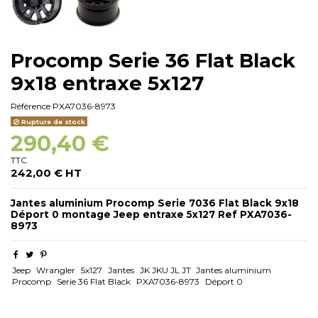
Procomp Serie 36 Flat Black
9x18 entraxe 5x127
Référence
PXA7036-8973
Rupture de stock
290,40 €
TTC
242,00 € HT
Jantes aluminium Procomp Serie 7036 Flat Black 9x18
Déport 0 montage Jeep entraxe 5x127 Ref
PXA7036-
8973
Jeep
Wrangler
5x127
Jantes
JK JKU JL JT
Jantes aluminium
Procomp
Serie 36 Flat Black
PXA7036-8973
Déport 0