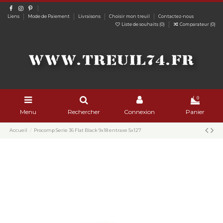
Liens
Mode de Paiement
Livraisons
Choisir mon treuil
Contactez-nous
Liste de souhaits (
0
)
Comparateur (
0
)
0
Menu
Rechercher
Connexion
Panier
Accueil
Procomp Serie 36 Flat Black 9x18 entraxe 5x127