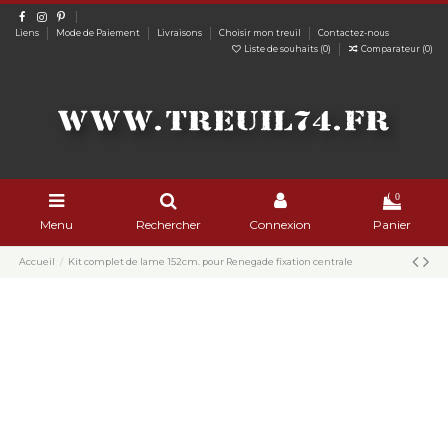
Liens
Mode de Paiement
Livraisons
Choisir mon treuil
Contactez-nous
Liste de souhaits (
0
)
Comparateur (
0
)
0
Menu
Rechercher
Connexion
Panier
Accueil
Kit complet de lame 152cm. pour Renegade fixation centrale