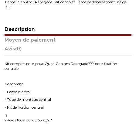
Lame
Can Am
Renegade
Kit complet
lame de déneigement
neige
152
Description
Moyen de paiement
Avis
(0)
Kit complet pour pour Quad Can am Renegade??? pour fixation
centrale.
Comprend:
- Lame 152 cm
- Tube de montage central
- Kit de fixation central
?
?Poids total du kit: 53 kg?.?