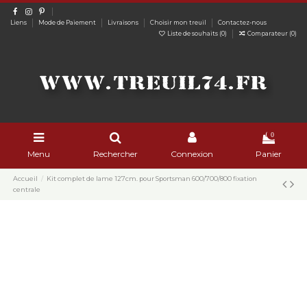
Liens
Mode de Paiement
Livraisons
Choisir mon treuil
Contactez-nous
Liste de souhaits (
0
)
Comparateur (
0
)
0
Menu
Rechercher
Connexion
Panier
Accueil
Kit complet de lame 127cm. pour Sportsman 600/700/800 fixation
centrale