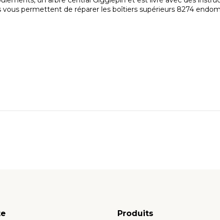
oulements, un arbre central Gigglepin et est livré avec des instru
 vous permettent de réparer les boîtiers supérieurs 8274 endom
te
Produits