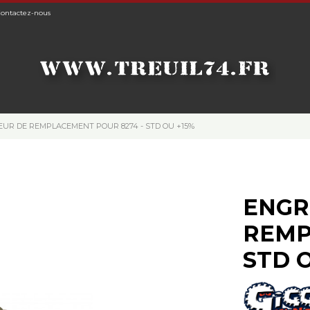
ontactez-nous
UR DE REMPLACEMENT POUR 8274 - STD OU +15%
ENGR
REMP
STD 