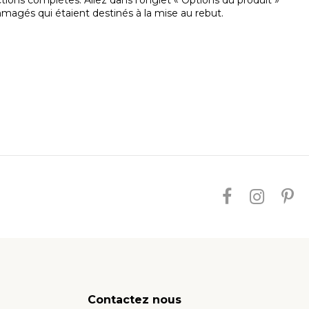
ctions complètes. Allez dans l'onglet « Options du produit »
magés qui étaient destinés à la mise au rebut.
Contactez nous