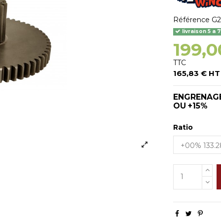
Référence
G2
livraison 5 a 
199,0
TTC
165,83 € HT
ENGRENAGE
OU +15%
Ratio