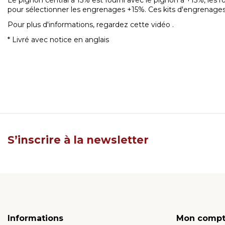
Le pignon central à 15% est fourni avec le pignon à +15%, les r
pour sélectionner les engrenages +15%. Ces kits d'engrenages
Pour plus d'informations, regardez cette
vidéo
.
* Livré avec notice en anglais
S’inscrire à la newsletter
Informations
Mon comp