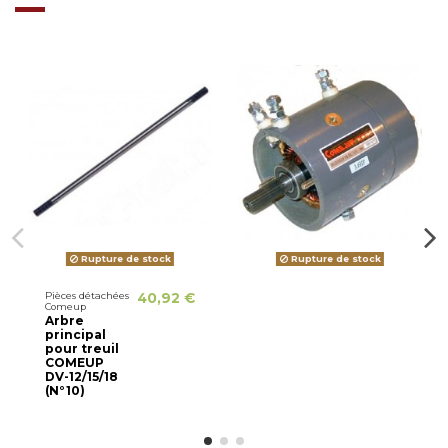
Rupture de stock
Rupture de stock
Pièces détachées
40,92 €
Comeup
Arbre
principal
pour treuil
COMEUP
DV-12/15/18
(N°10)