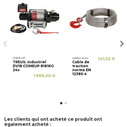
COMEUP
cables acier
141,52 €
TREUIL industriel
Cable de
DV18 COMEUP 8181KG
traction
24v
norme EN
12385-4
1 999,00 €
Les clients qui ont acheté ce produit ont
également acheté :