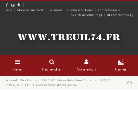
Liens
Mode de Paiement
Livraisons
Choisir mon treuil
Contactez-nous
Liste de souhaits (
0
)
Comparateur (
0
)
0
Menu
Rechercher
Connexion
Panier
Accueil
Nos Treuils
COMEUP
Pièces détachées Comeup
DISQUE
CONIQUE DE FREIN DV-9/9i/12/15/18 (N°20) (aW24)