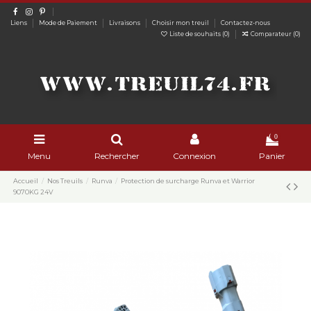
Liens
Mode de Paiement
Livraisons
Choisir mon treuil
Contactez-nous
Liste de souhaits (
0
)
Comparateur (
0
)
0
Menu
Rechercher
Connexion
Panier
Accueil
Nos Treuils
Runva
Protection de surcharge Runva et Warrior
9070KG 24V