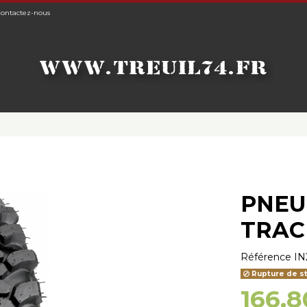
ontactez-nous
PNEU
TRAC
Référence
IN
Rupture de s
166,8