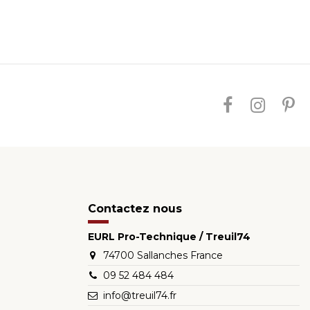
Contactez nous
EURL Pro-Technique / Treuil74
74700 Sallanches France
09 52 484 484
info@treuil74.fr