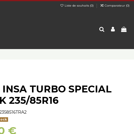
Liste de souhaits (
0
)
Comparateur (
0
)
 INSA TURBO SPECIAL
K 235/85R16
2358516TRA2
tock
0 €