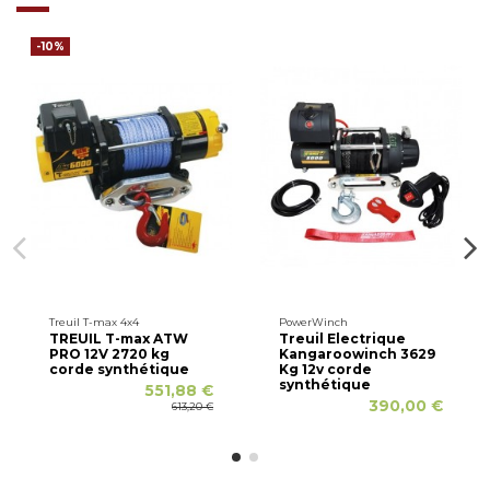
-10%
Treuil T-max 4x4
PowerWinch
TREUIL T-max ATW
Treuil Electrique
PRO 12V 2720 kg
Kangaroowinch 3629
corde synthétique
Kg 12v corde
synthétique
551,88 €
390,00 €
613,20 €