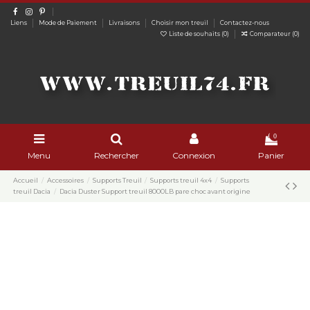
Liens
Mode de Paiement
Livraisons
Choisir mon treuil
Contactez-nous
Liste de souhaits (
0
)
Comparateur (
0
)
0
Menu
Rechercher
Connexion
Panier
Accueil
Accessoires
Supports Treuil
Supports treuil 4x4
Supports
treuil Dacia
Dacia Duster Support treuil 8000LB pare choc avant origine