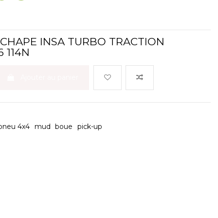
CHAPE INSA TURBO TRACTION
6 114N
Ajouter au panier
pneu 4x4
mud
boue
pick-up