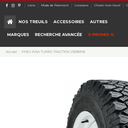
Liens
Mode de Paiement
Livraisons
Choisir mon treuil
C
NOS TREUILS
ACCESSOIRES
AUTRES
MARQUES
RECHERCHE AVANCÉE
% PROMO %
Accueil
PNEU INSA TURBO TRACTION 235/85R16