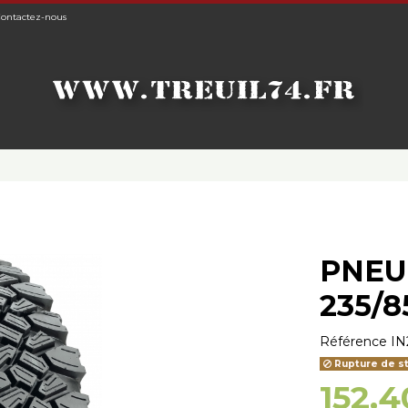
ontactez-nous
PNEU
235/8
Référence
IN
Rupture de s
152,4