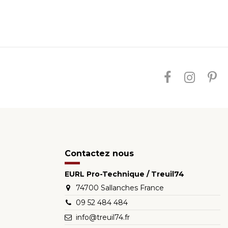
Contactez nous
EURL Pro-Technique / Treuil74
74700 Sallanches France
09 52 484 484
info@treuil74.fr