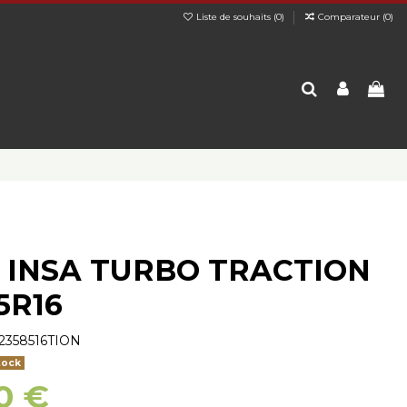
Liste de souhaits (
0
)
Comparateur (
0
)
 INSA TURBO TRACTION
5R16
2358516TION
tock
0 €