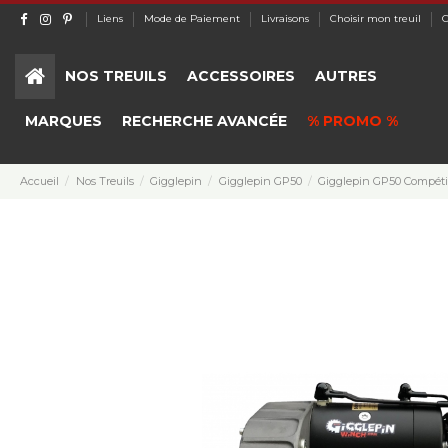
Liens
Mode de Paiement
Livraisons
Choisir mon treuil
C
NOS TREUILS
ACCESSOIRES
AUTRES
MARQUES
RECHERCHE AVANCÉE
% PROMO %
Accueil
Nos Treuils
Gigglepin
Gigglepin GP50
Gigglepin GP50 Compéti