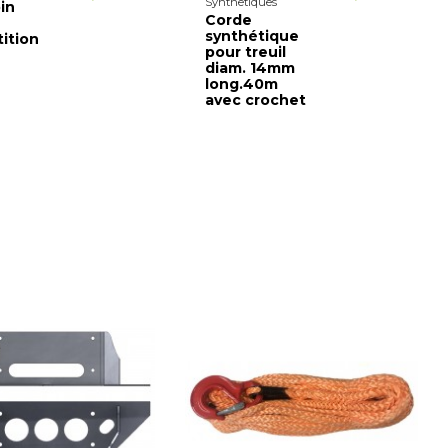
Synthetiques
in
Corde
synthétique
ition
pour treuil
diam. 14mm
long.40m
avec crochet