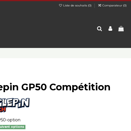
Liste de souhaits (
0
)
Comparateur (
0
)
epin GP50 Compétition
50-option
uivant options