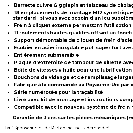
Barrette cuivre Gigglepin et faisceau de câbl
18 emplacements de montage M12 symétriques av
standard - si vous avez besoin d'un jeu supplé
Frein à cliquet externe permettant l'utilisatio
11 roulements hautes qualités offrant un fonc
Support démontable de cliquet de frein d'acier
Ecubier en acier inoxydable poli super fort a
Entièrement submersible
Plaque d'extrémité de tambour de billette avec
Boîte de vitesses a huile pour une lubrification 
Bouchons de vidange et de remplissage larges a
Fabriqué à la commande
au Royaume-Uni par de
Série numérotée pour la traçabilité
Livré avec kit de montage et instructions com
Compatible avec le nouveau système de frein 
Garantie de 3 ans sur les pièces mécaniques (m
Tarif Sponsoring et de Partenariat nous demander!