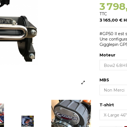
3 798
TTC
3 165,00 € 
#GP50 Il est so
Une configura
Gigglepin GP5
Moteur
MBS
T-shirt