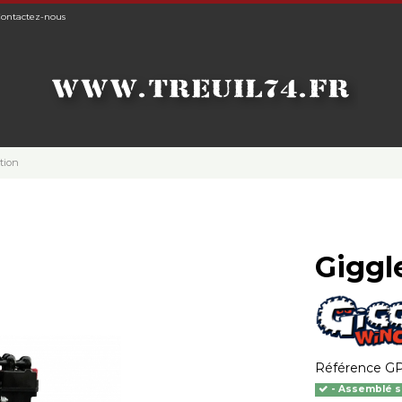
ontactez-nous
tion
Giggl
Référence
GP
- Assemblé s