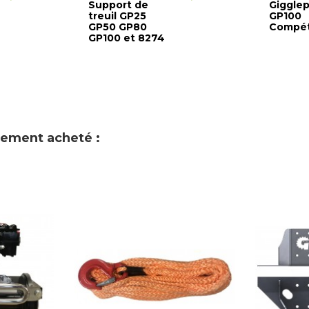
Support de
Gigglep
treuil GP25
GP100
GP50 GP80
Compét
GP100 et 8274
alement acheté :