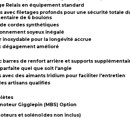
age Relais en équipement standard
ec filetages profonds pour une sécurité totale du 
mentaire de 6 boulons
n de cordes synthétiques
tionnement soyeux inégalé
 inoxydable pour la longévité accrue
vec dégagement amélioré
 barres de renfort arrière et supports supplémentai
parfaite quel que soit l'angle
vec des aimants Iridium pour faciliter l'entretien
s artisans qualifiés
plètes
moteur Gigglepin (MBS) Option
oteurs et solénoïdes non inclus)