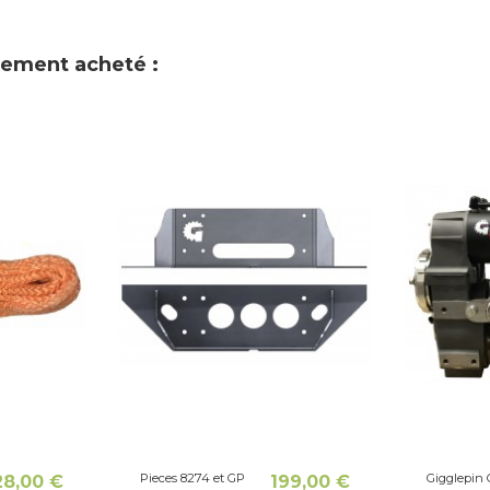
alement acheté :
Pieces 8274 et GP
Gigglepin
28,00 €
199,00 €