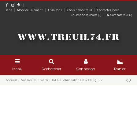
Liens
Mode de Paiement
Livraisons
Choisir mon treuil
Contactez-nous
Liste de souhaits (
0
)
Comparateur (
0
)
0
Menu
Rechercher
Connexion
Panier
Accueil
Nos Treuils
Warn
TREUIL Warn Tabor 10K 4500 Kg 12 v