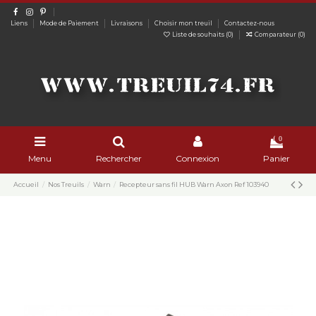
Liens
Mode de Paiement
Livraisons
Choisir mon treuil
Contactez-nous
Liste de souhaits (
0
)
Comparateur (
0
)
0
Menu
Rechercher
Connexion
Panier
Accueil
Nos Treuils
Warn
Recepteur sans fil HUB Warn Axon Ref 103940