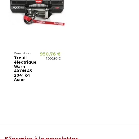
Warn Axon
950,76 €
Treuil
1 000,80 €
électrique
Warn
AXON 45
2041 kg
Acier