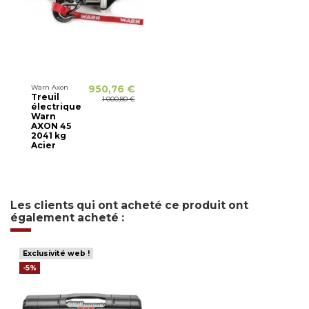
Warn Axon
950,76 €
Treuil
1 000,80 €
électrique
Warn
AXON 45
2041 kg
Acier
Les clients qui ont acheté ce produit ont
également acheté :
Exclusivité web !
-5%