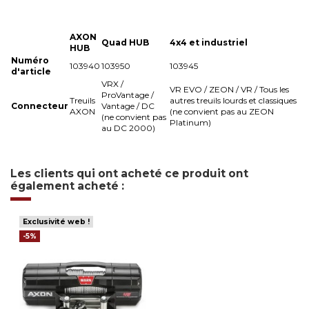
AXON
Quad HUB
4x4 et industriel
HUB
Numéro
103940
103950
103945
d'article
VRX /
VR EVO / ZEON / VR / Tous les
ProVantage /
Treuils
autres treuils lourds et classiques
Connecteur
Vantage / DC
AXON
(ne convient pas au ZEON
(ne convient pas
Platinum)
au DC 2000)
Les clients qui ont acheté ce produit ont
également acheté :
Exclusivité web !
-5%