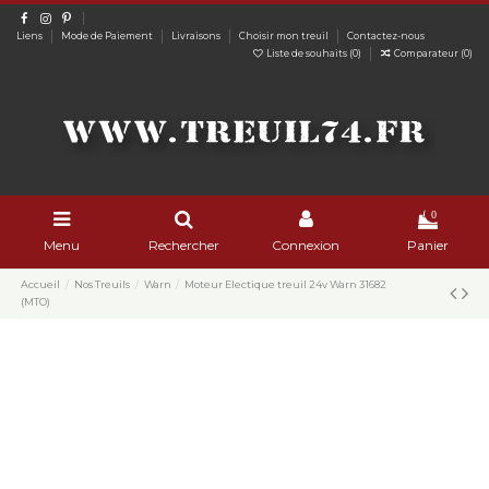
Liens
Mode de Paiement
Livraisons
Choisir mon treuil
Contactez-nous
Liste de souhaits (
0
)
Comparateur (
0
)
0
Menu
Rechercher
Connexion
Panier
Accueil
Nos Treuils
Warn
Moteur Electique treuil 24v Warn 31682
(MTO)