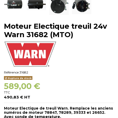
Moteur Electique treuil 24v
Warn 31682 (MTO)
Référence
31682
Rupture de stock
589,00 €
TTC
490,83 € HT
Moteur Electique de treuil Warn.
Remplace les anciens
numéros de moteur
78847, 78289,
39333 et 26652.
Avec sonde de temperature.