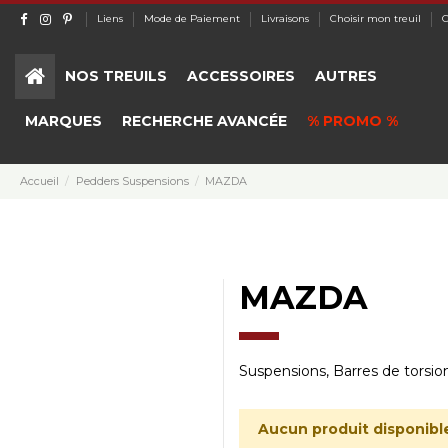
Liens
Mode de Paiement
Livraisons
Choisir mon treuil
C
NOS TREUILS
ACCESSOIRES
AUTRES
MARQUES
RECHERCHE AVANCÉE
% PROMO %
Accueil
Pedders Suspensions
MAZDA
MAZDA
Suspensions, Barres de torsio
Aucun produit disponibl