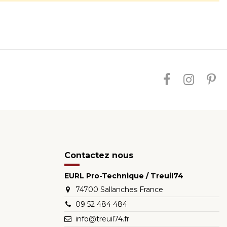
Contactez nous
EURL Pro-Technique / Treuil74
74700 Sallanches France
09 52 484 484
info@treuil74.fr