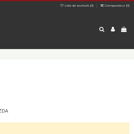
Liste de souhaits (
0
)
Comparateur (
0
)
AZDA