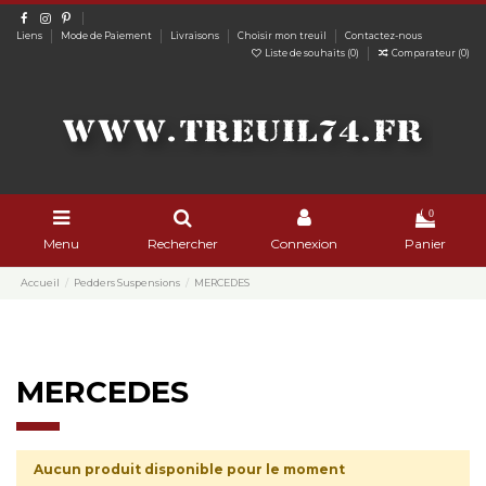
Liens
Mode de Paiement
Livraisons
Choisir mon treuil
Contactez-nous
Liste de souhaits (
0
)
Comparateur (
0
)
0
Menu
Rechercher
Connexion
Panier
Accueil
Pedders Suspensions
MERCEDES
MERCEDES
Aucun produit disponible pour le moment