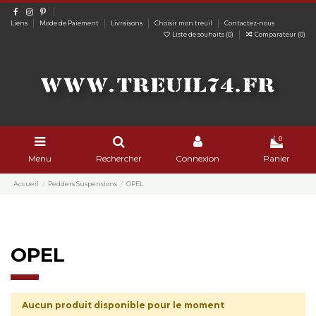
Liens
Mode de Paiement
Livraisons
Choisir mon treuil
Contactez-nous
Liste de souhaits (
0
)
Comparateur (
0
)
0
Menu
Rechercher
Connexion
Panier
Accueil
Pedders Suspensions
OPEL
OPEL
Aucun produit disponible pour le moment