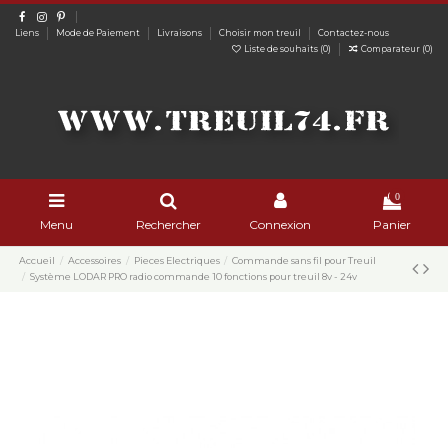
Liens
Mode de Paiement
Livraisons
Choisir mon treuil
Contactez-nous
Liste de souhaits (
0
)
Comparateur (
0
)
0
Menu
Rechercher
Connexion
Panier
Accueil
Accessoires
Pieces Electriques
Commande sans fil pour Treuil
Système LODAR PRO radio commande 10 fonctions pour treuil 8v - 24v