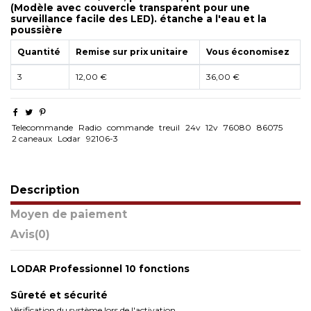
(Modèle avec couvercle transparent pour une
surveillance facile des LED). étanche a l'eau et la
poussière
Quantité
Remise sur prix unitaire
Vous économisez
3
12,00 €
36,00 €
Telecommande
Radio
commande
treuil
24v
12v
76080
86075
2 caneaux
Lodar
92106-3
Description
Moyen de paiement
Avis
(0)
LODAR Professionnel 10 fonctions
Sûreté et sécurité
Vérification du système lors de l'activation