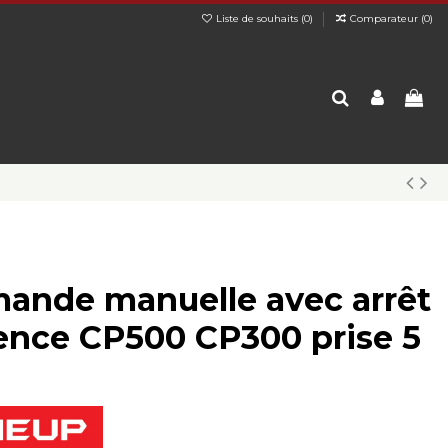
Liste de souhaits (
0
)
Comparateur (
0
)
nde manuelle avec arrêt
ence CP500 CP300 prise 5