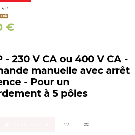
 5 P
tock
0 €
P - 230 V CA ou 400 V CA -
nde manuelle avec arrêt
ence - Pour un
rdement à 5 pôles
Ajouter au panier