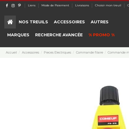
Liens
Mode de Paiement
Livraisons
Choisir mon treuil
C
NOS TREUILS
ACCESSOIRES
AUTRES
MARQUES
RECHERCHE AVANCÉE
% PROMO %
Accueil
Accessoires
Pieces Electriques
Commande filaire
Commande man