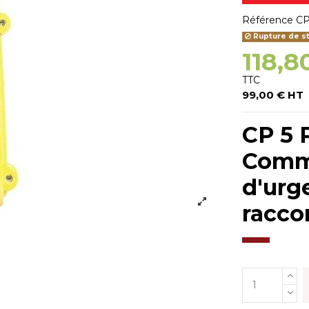
Référence
CP
Rupture de s
118,8
TTC
99,00 € HT
CP 5 
Comma
d'urg
racco