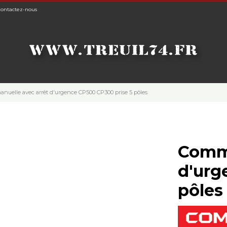
ontactez-nous
uelle avec arrêt d'urgence CP500 CP300 prise 5 pôles
Comma
d'urg
pôles