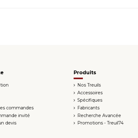
te
Produits
tion
Nos Treuils
Accessoires
Spécifiques
 des commandes
Fabricants
mmande invité
Recherche Avancée
n devis
Promotions - Treuil74