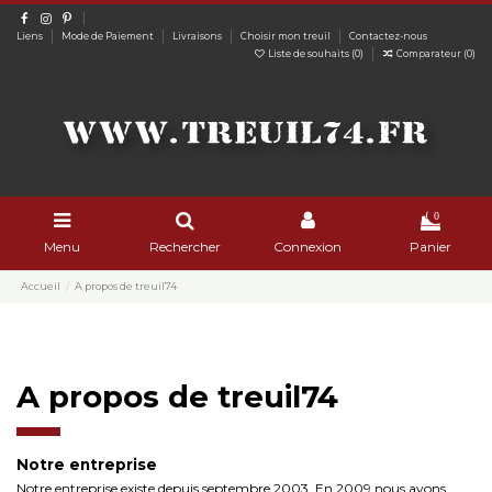
Liens
Mode de Paiement
Livraisons
Choisir mon treuil
Contactez-nous
Liste de souhaits (
0
)
Comparateur (
0
)
0
Menu
Rechercher
Connexion
Panier
Accueil
A propos de treuil74
A propos de treuil74
Notre entreprise
Notre entreprise existe depuis septembre 2003. En 2009 nous avons