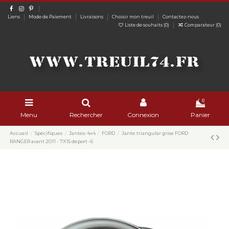
Liens
Mode de Paiement
Livraisons
Choisir mon treuil
Contactez-nous
Liste de souhaits (
0
)
Comparateur (
0
)
0
Menu
Rechercher
Connexion
Panier
Accueil
Spécifiques
Jantes-4x4
FORD
Jante triangular grise FORD
RANGER avant 2011 - 7X15 deport -6