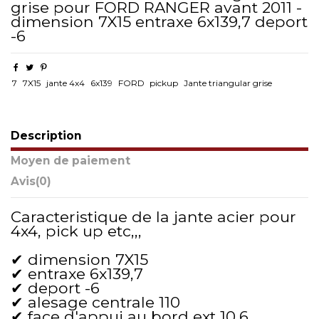
grise pour FORD RANGER avant 2011 -
dimension 7X15 entraxe 6x139,7 deport
-6
7
7X15
jante 4x4
6x139
FORD
pickup
Jante triangular grise
Description
Moyen de paiement
Avis
(0)
Caracteristique de la jante acier pour
4x4, pick up etc,,,
✔ dimension 7X15
✔ entraxe 6x139,7
✔ deport -6
✔ alesage centrale 110
✔ face d'appui au bord ext 10,6