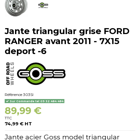
Jante triangular grise FORD
RANGER avant 2011 - 7X15
deport -6
Référence
303SI
Sur Commande tel 09 52 484 484
89,99 €
TTC
74,99 € HT
Jante acier Goss model triangular