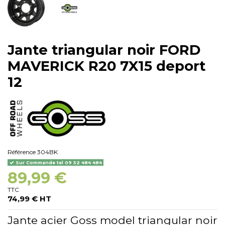
Jante triangular noir FORD
MAVERICK R20 7X15 deport
12
Référence
304BK
Sur Commande tel 09 52 484 484
89,99 €
TTC
74,99 € HT
Jante acier Goss model triangular noir