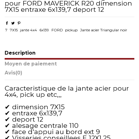
pour FORD MAVERICK R20 dimension
7X15 entraxe 6x139,7 deport 12
7
7X15
jante 4x4
6x139
FORD
pickup
Jante acier Triangular noir
Description
Moyen de paiement
Avis
(0)
Caracteristique de la jante acier pour
4x4, pick up etc,,,
✔ dimension 7X15
✔ entraxe 6x139,7
✔ deport 12
✔ alesage centrale 110
✔ face d'appui au bord ext 9
✔ Visseries conseillees E 12X1,25