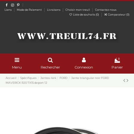
Liens
Mode de Paiement
Livraisons
Choisir mon treuil
Contactez-nous
Liste de souhaits (
0
)
Comparateur (
0
)
0
Menu
Rechercher
Connexion
Panier
Accueil
Spécifiques
Jantes-4x4
FORD
Jante triangular noir FORD
MAVERICK R20 7X15 deport 12