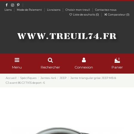
Liens
Mode de Paiement
Livraisons
Choisir mon treuil
Contactez-nous
Liste de souhaits (
0
)
Comparateur (
0
)
0
Menu
Rechercher
Connexion
Panier
Accueil
Spécifiques
Jantes-4x4
JEEP
Jante triangular grise JEEP MB &
CJ avant 86 CJ 7X15 deport -6