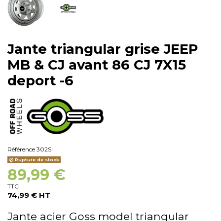
Jante triangular grise JEEP
MB & CJ avant 86 CJ 7X15
deport -6
Référence
302SI
Rupture de stock
89,99 €
TTC
74,99 € HT
Jante acier Goss model triangular