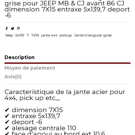
grise pour JEEP MB & CJ avant 86 CJ
dimension 7X15 entraxe 5x139,7 deport
-6
Jeep
5x139
7
7X15
jante 4x4
pickup
Jante triangular grise
Description
Moyen de paiement
Avis
(0)
Caracteristique de la jante acier pour
4x4, pick up etc,,,
✔ dimension 7X15
✔ entraxe 5x139,7
✔ deport -6
✔ alesage centrale 110
✔ face d'appui au bord ext 10,6