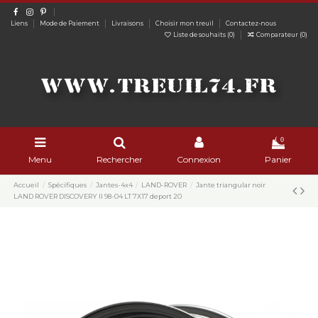
Liens
Mode de Paiement
Livraisons
Choisir mon treuil
Contactez-nous
Liste de souhaits (
0
)
Comparateur (
0
)
0
Menu
Rechercher
Connexion
Panier
Accueil
Spécifiques
Jantes-4x4
LAND-ROVER
Jante triangular noir
LAND ROVER DISCOVERY II 98-04 LT 7X17 deport 20