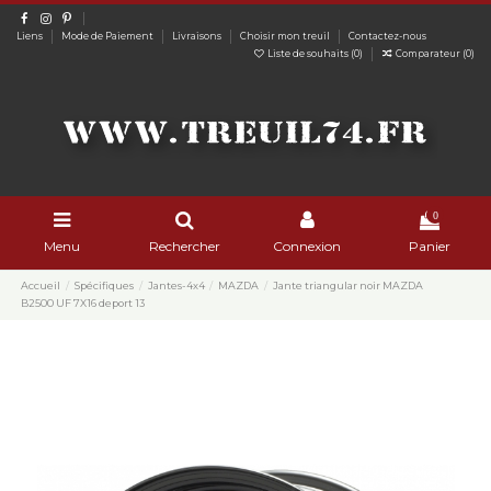
Liens
Mode de Paiement
Livraisons
Choisir mon treuil
Contactez-nous
Liste de souhaits (
0
)
Comparateur (
0
)
0
Menu
Rechercher
Connexion
Panier
Accueil
Spécifiques
Jantes-4x4
MAZDA
Jante triangular noir MAZDA
B2500 UF 7X16 deport 13