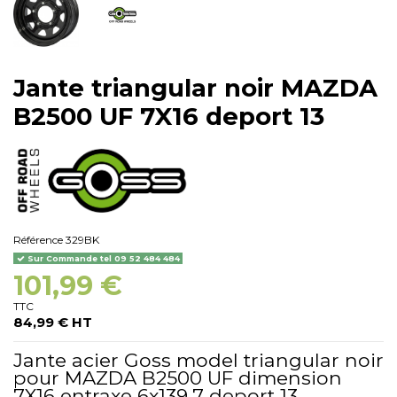
Jante triangular noir MAZDA
B2500 UF 7X16 deport 13
Référence
329BK
Sur Commande tel 09 52 484 484
101,99 €
TTC
84,99 € HT
Jante acier Goss model triangular noir
pour MAZDA B2500 UF dimension
7X16 entraxe 6x139,7 deport 13