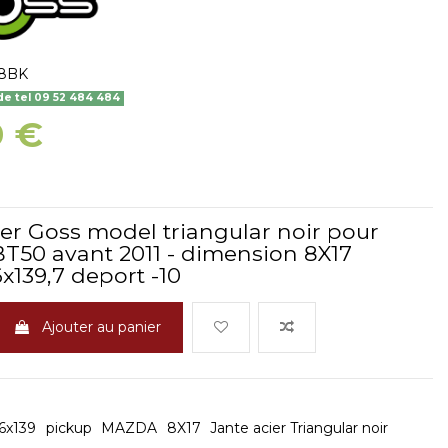
8BK
 tel 09 52 484 484
9 €
ier Goss model triangular noir pour
50 avant 2011 - dimension 8X17
x139,7 deport -10
Ajouter au panier
6x139
pickup
MAZDA
8X17
Jante acier Triangular noir