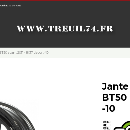
ontactez-nous
T50 avant 2011 - 8X17 deport -10
Jante
BT50 
-10