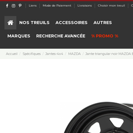
Liens
Mode de Paiement
Livraisons
Choisir mon treuil
C
NOS TREUILS
ACCESSOIRES
AUTRES
MARQUES
RECHERCHE AVANCÉE
% PROMO %
Accueil
Spécifiques
Jantes-4x4
MAZDA
Jante triangular noir MAZDA B