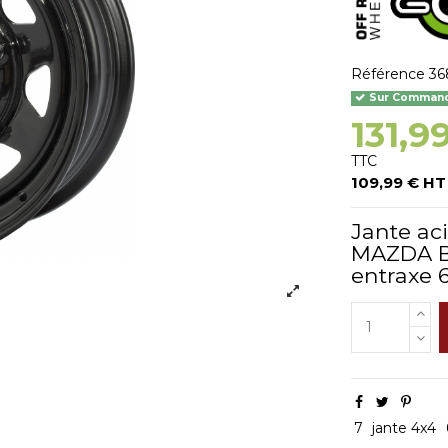
Référence
36
Sur Commande
131,9
TTC
109,99 € HT
Jante ac
MAZDA BT
entraxe 6
7
jante 4x4