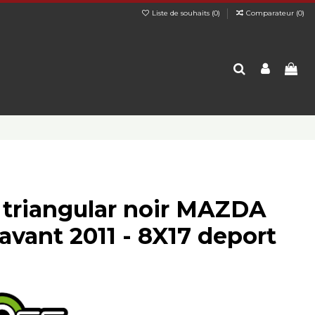
Liste de souhaits (
0
)
Comparateur (
0
)
 triangular noir MAZDA
avant 2011 - 8X17 deport