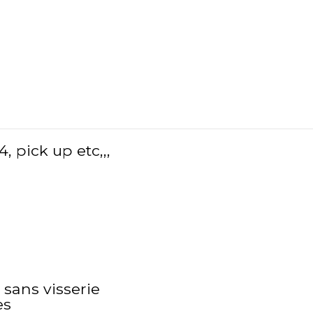
, pick up etc,,,
 sans visserie
es