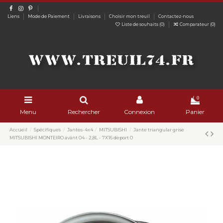
Liens
Mode de Paiement
Livraisons
Choisir mon treuil
Contactez-nous
Liste de souhaits (
0
)
Comparateur (
0
)
0
Menu
Rechercher
Connexion
Panier
Accueil
Spécifiques
Jantes-4x4
MITSUBISHI
Jante triangular grise
MITSUBISHI MONTEIRO avant 04 - 2,8L - 7X16 deport 0