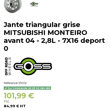
Jante triangular grise
MITSUBISHI MONTEIRO
avant 04 - 2,8L - 7X16 deport
0
Référence
330SI
Sur Commande tel 09 52 484 484
101,99 €
TTC
84,99 € HT