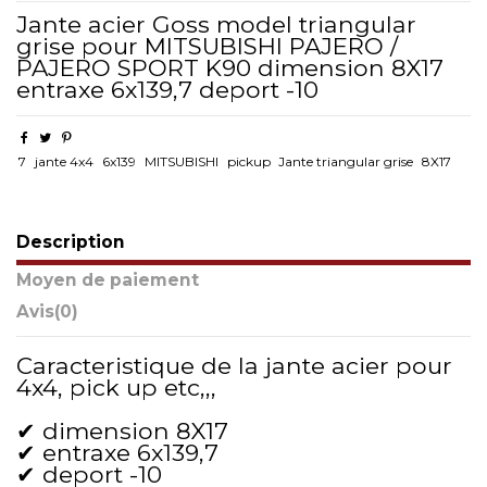
Jante acier Goss model triangular
grise pour MITSUBISHI PAJERO /
PAJERO SPORT K90 dimension 8X17
entraxe 6x139,7 deport -10
7
jante 4x4
6x139
MITSUBISHI
pickup
Jante triangular grise
8X17
Description
Moyen de paiement
Avis
(0)
Caracteristique de la jante acier pour
4x4, pick up etc,,,
✔ dimension 8X17
✔ entraxe 6x139,7
✔ deport -10