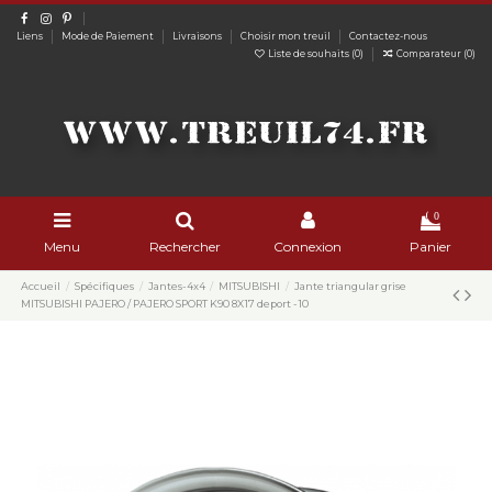
Liens
Mode de Paiement
Livraisons
Choisir mon treuil
Contactez-nous
Liste de souhaits (
0
)
Comparateur (
0
)
0
Menu
Rechercher
Connexion
Panier
Accueil
Spécifiques
Jantes-4x4
MITSUBISHI
Jante triangular grise
MITSUBISHI PAJERO / PAJERO SPORT K90 8X17 deport -10