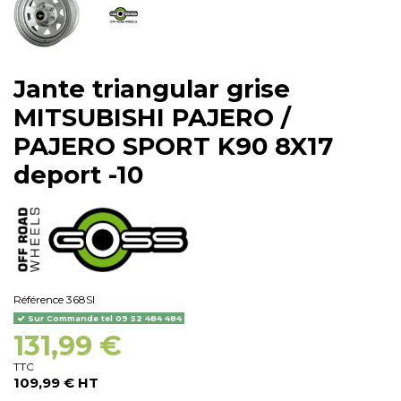
Jante triangular grise
MITSUBISHI PAJERO /
PAJERO SPORT K90 8X17
deport -10
Référence
368SI
Sur Commande tel 09 52 484 484
131,99 €
TTC
109,99 € HT