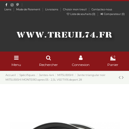
Liens
Mode de Paiement
Livraisons
Choisir mon treuil
Contactez-nous
Liste de souhaits (
0
)
Comparateur (
0
)
0
Menu
Rechercher
Connexion
Panier
Accueil
Spécifiques
Jantes-4x4
MITSUBISHI
Jante triangular noir
MITSUBISHI MONTEIRO apres 05 - 2,5L V60 7X16 deport 28