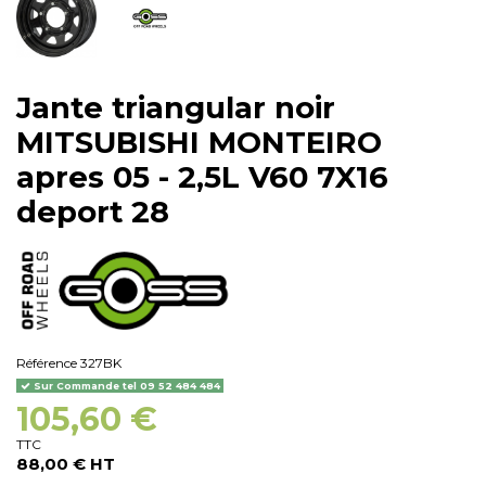
Jante triangular noir
MITSUBISHI MONTEIRO
apres 05 - 2,5L V60 7X16
deport 28
Référence
327BK
Sur Commande tel 09 52 484 484
105,60 €
TTC
88,00 € HT