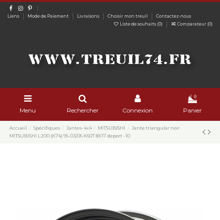
Liens
Mode de Paiement
Livraisons
Choisir mon treuil
Contactez-nous
Liste de souhaits (
0
)
Comparateur (
0
)
0
Menu
Rechercher
Connexion
Panier
Accueil
Spécifiques
Jantes-4x4
MITSUBISHI
Jante triangular noir
MITSUBISHI L200 (K74) 95-03/06 K60T 8X17 deport -10