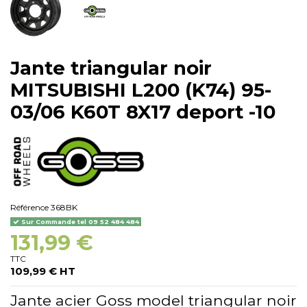
Jante triangular noir
MITSUBISHI L200 (K74) 95-
03/06 K60T 8X17 deport -10
Référence
368BK
Sur Commande tel 09 52 484 484
131,99 €
TTC
109,99 € HT
Jante acier Goss model triangular noir