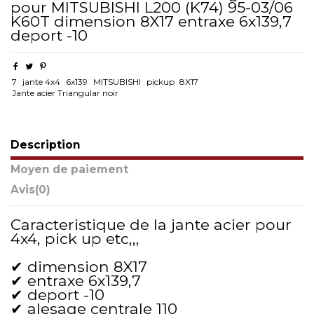
pour MITSUBISHI L200 (K74) 95-03/06
K60T dimension 8X17 entraxe 6x139,7
deport -10
7
jante 4x4
6x139
MITSUBISHI
pickup
8X17
Jante acier Triangular noir
Description
Moyen de paiement
Avis
(0)
Caracteristique de la jante acier pour
4x4, pick up etc,,,
✔ dimension 8X17
✔ entraxe 6x139,7
✔ deport -10
✔ alesage centrale 110