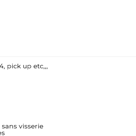
, pick up etc,,,
 sans visserie
es