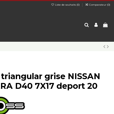
Liste de souhaits (
0
)
Comparateur (
0
)
 triangular grise NISSAN
A D40 7X17 deport 20