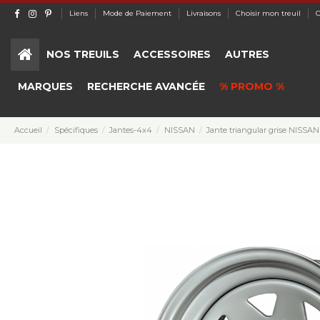
Liens
Mode de Paiement
Livraisons
Choisir mon treuil
C
NOS TREUILS
ACCESSOIRES
AUTRES
MARQUES
RECHERCHE AVANCÉE
% PROMO %
Accueil
Spécifiques
Jantes-4x4
NISSAN
Jante triangular grise NISS