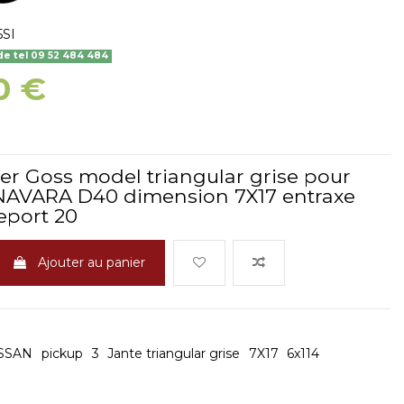
5SI
 tel 09 52 484 484
0 €
ier Goss model triangular grise pour
NAVARA D40 dimension 7X17 entraxe
eport 20
Ajouter au panier
SSAN
pickup
3
Jante triangular grise
7X17
6x114