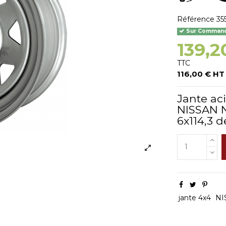
Référence
35
Sur Commande
139,2
TTC
116,00 € HT
Jante ac
NISSAN 
6x114,3 d
jante 4x4
NI