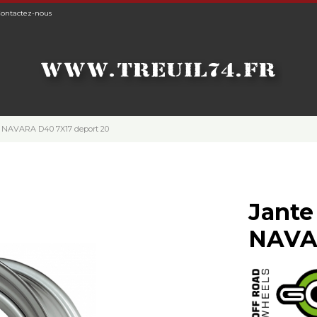
ontactez-nous
AN NAVARA D40 7X17 deport 20
Jante
NAVAR