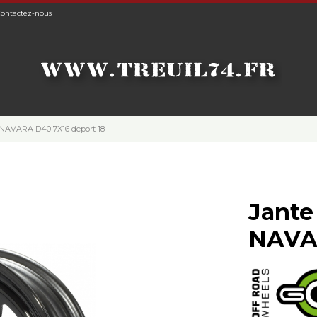
ontactez-nous
N NAVARA D40 7X16 deport 18
Jante
NAVAR