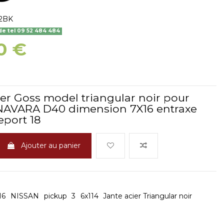
2BK
 tel 09 52 484 484
0 €
ier Goss model triangular noir pour
NAVARA D40 dimension 7X16 entraxe
eport 18
Ajouter au panier
16
NISSAN
pickup
3
6x114
Jante acier Triangular noir