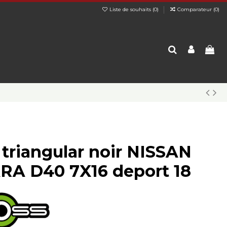
Liste de souhaits (
0
)
Comparateur (
0
)
 triangular noir NISSAN
A D40 7X16 deport 18