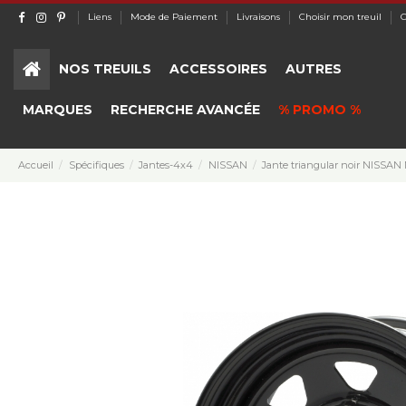
Liens
Mode de Paiement
Livraisons
Choisir mon treuil
C
NOS TREUILS
ACCESSOIRES
AUTRES
MARQUES
RECHERCHE AVANCÉE
% PROMO %
Accueil
Spécifiques
Jantes-4x4
NISSAN
Jante triangular noir NISSA