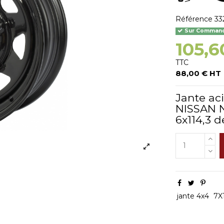
Référence
33
Sur Commande
105,6
TTC
88,00 € HT
Jante ac
NISSAN 
6x114,3 d
jante 4x4
7X