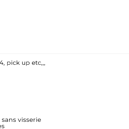
, pick up etc,,,
 sans visserie
es