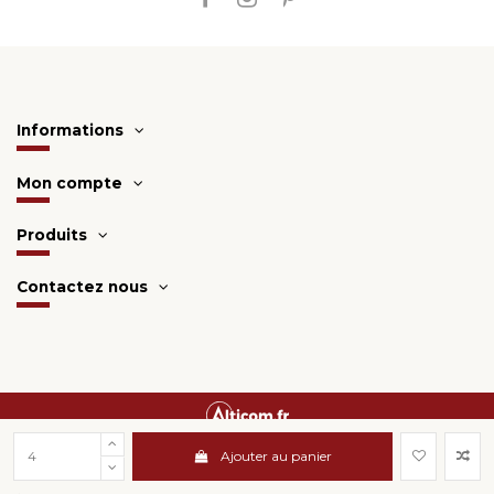
Informations
Mon compte
Produits
Contactez nous
Une création
Alticom.fr
Ajouter au panier
Surveillance de la sécurité par