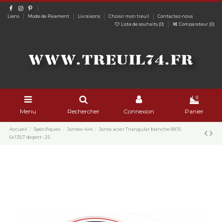
Liens
Mode de Paiement
Livraisons
Choisir mon treuil
Contactez-nous
Liste de souhaits (
0
)
Comparateur (
0
)
0
Menu
Rechercher
Connexion
Panier
Accueil
Spécifiques
Jantes-4x4
Jante acier Triangular blanche 8X15
6x139,7 deport -25