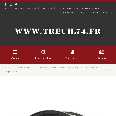
Liens
Mode de Paiement
Livraisons
Choisir mon treuil
Contactez-nous
Liste de souhaits (
0
)
Comparateur (
0
)
0
Menu
Rechercher
Connexion
Panier
Accueil
Spécifiques
Jantes-4x4
Jante acier Triangular noir 7X17 5x127
deport 20