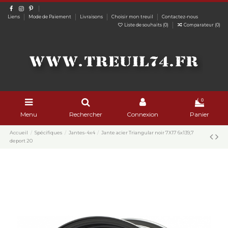
Liens
Mode de Paiement
Livraisons
Choisir mon treuil
Contactez-nous
Liste de souhaits (
0
)
Comparateur (
0
)
0
Menu
Rechercher
Connexion
Panier
Accueil
Spécifiques
Jantes-4x4
Jante acier Triangular noir 7X17 6x139,7
deport 20