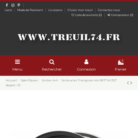
Liens
Mode de Paiement
Livraisons
Choisir mon treuil
Contactez-nous
Liste de souhaits (
0
)
Comparateur (
0
)
0
Menu
Rechercher
Connexion
Panier
Accueil
Spécifiques
Jantes-4x4
Jante acier Triangular noir 8X17 6x139,7
deport -10