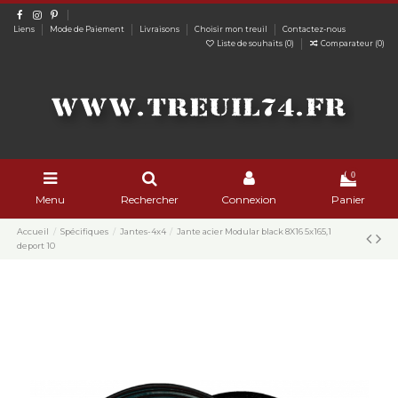
Liens
Mode de Paiement
Livraisons
Choisir mon treuil
Contactez-nous
Liste de souhaits (
0
)
Comparateur (
0
)
0
Menu
Rechercher
Connexion
Panier
Accueil
Spécifiques
Jantes-4x4
Jante acier Modular black 8X16 5x165,1
deport 10