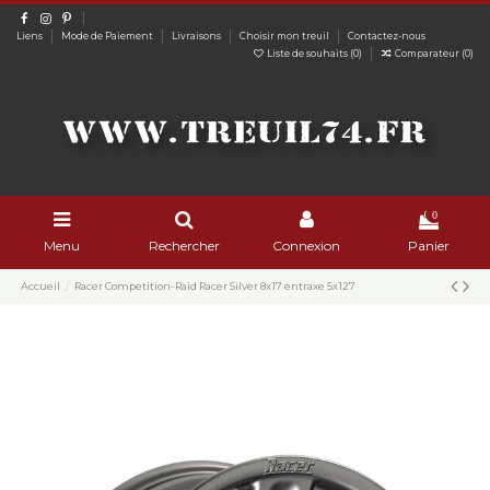
Liens
Mode de Paiement
Livraisons
Choisir mon treuil
Contactez-nous
Liste de souhaits (
0
)
Comparateur (
0
)
0
Menu
Rechercher
Connexion
Panier
Accueil
Racer Competition-Raid Racer Silver 8x17 entraxe 5x127