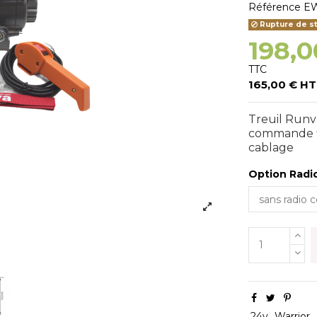
Référence
EW
Rupture de s
198,0
TTC
165,00 € HT
Treuil Run
commande fi
cablage
Option Rad
24v
Warrior