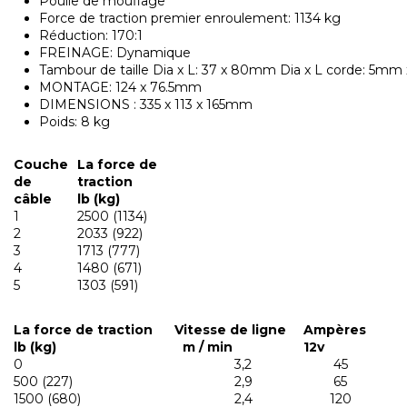
Poulie de mouflage
Force de traction premier enroulement: 1134 kg
Réduction: 170:1
FREINAGE: Dynamique
Tambour de taille Dia x L: 37 x 80mm Dia x L corde: 5mm
MONTAGE: 124 x 76.5mm
DIMENSIONS : 335 x 113 x 165mm
Poids: 8 kg
Couche
La force de
de
traction
câble
lb (kg)
1
2500 (1134)
2
2033 (922)
3
1713 (777)
4
1480 (671)
5
1303 (591)
La force de traction
Vitesse de ligne
Ampères
lb (kg)
m / min
12v
0
3,2
45
500 (227)
2,9
65
1500 (680)
2,4
120