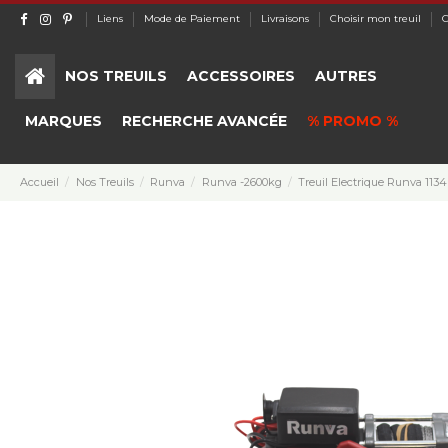
Liens
Mode de Paiement
Livraisons
Choisir mon treuil
C
NOS TREUILS
ACCESSOIRES
AUTRES
MARQUES
RECHERCHE AVANCÉE
% PROMO %
Accueil
Nos Treuils
Runva
Runva -2600kg
Treuil Electrique Runva 113