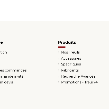
te
Produits
tion
Nos Treuils
Accessoires
Spécifiques
 des commandes
Fabricants
mmande invité
Recherche Avancée
n devis
Promotions - Treuil74