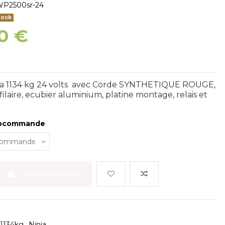
P2500sr-24
tock
0 €
va 1134 kg 24 volts avec Corde SYNTHETIQUE ROUGE,
laire, ecubier aluminium, platine montage, relais et
iocommande
Ajouter au panier
1134kg
Ninja