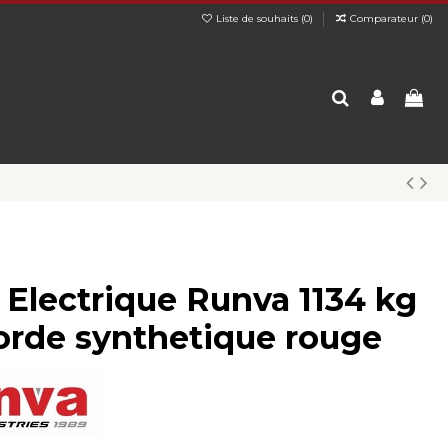
Liste de souhaits (
0
)
Comparateur (
0
)
l Electrique Runva 1134 kg
orde synthetique rouge