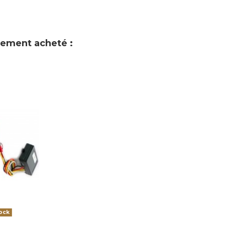
alement acheté :
ock