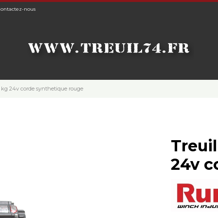
ontactez-nous
4 kg 24v corde synthetique rouge
Treui
24v c