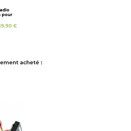
adio
 pour
39,90 €
alement acheté :